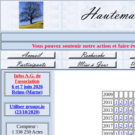
Vous pouvez soutenir notre action et faire év
Infos A.G. de
l'association
6 et 7 juin 2026
Reims (Marne)
2009
2011
1
2
3
4
Utiliser groups.io
2013
1
2
3
4
(23/10/2020)
2015
1
2
3
4
2017
1
2
3
4
Compteur :
1 338 250 Actes
2019
1
2
3
4