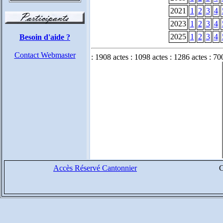
2021
1
2
3
4
2023
1
2
3
4
2025
1
2
3
4
Besoin d'aide ?
Contact Webmaster
: 1908 actes : 1098 actes : 1286 actes : 70
Accès Réservé Cantonnier
C