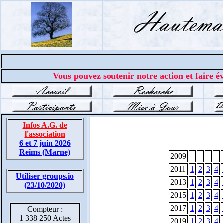
Vous pouvez soutenir notre action et faire év
Infos A.G. de
l'association
6 et 7 juin 2026
Reims (Marne)
2009
2011
1
2
3
4
Utiliser groups.io
2013
1
2
3
4
(23/10/2020)
2015
1
2
3
4
2017
1
2
3
4
Compteur :
1 338 250 Actes
2019
1
2
3
4