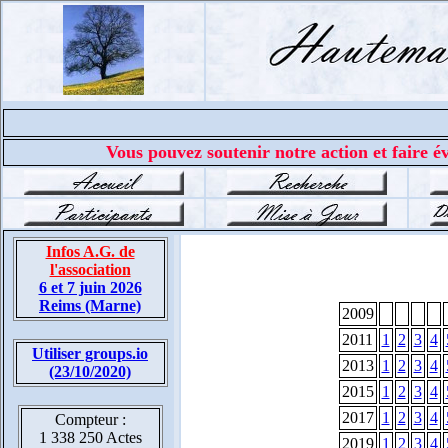
Vous pouvez soutenir notre action et faire év
Infos A.G. de
l'association
6 et 7 juin 2026
Reims (Marne)
2009
2011
1
2
3
4
Utiliser groups.io
2013
1
2
3
4
(23/10/2020)
2015
1
2
3
4
2017
1
2
3
4
Compteur :
1 338 250 Actes
2019
1
2
3
4