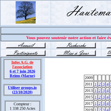
Vous pouvez soutenir notre action et faire év
Infos A.G. de
l'association
6 et 7 juin 2026
Reims (Marne)
2009
2011
1
2
3
4
Utiliser groups.io
2013
1
2
3
4
(23/10/2020)
2015
1
2
3
4
2017
1
2
3
4
Compteur :
1 338 250 Actes
2019
1
2
3
4