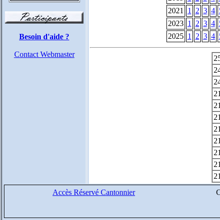
2021
1
2
3
4
2023
1
2
3
4
2025
1
2
3
4
Besoin d'aide ?
Contact Webmaster
2
2
2
2
2
2
2
2
2
2
2
Accès Réservé Cantonnier
C