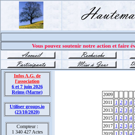
Vous pouvez soutenir notre action et faire év
Infos A.G. de
l'association
6 et 7 juin 2026
Reims (Marne)
2009
2011
1
2
3
4
Utiliser groups.io
2013
1
2
3
4
(23/10/2020)
2015
1
2
3
4
2017
1
2
3
4
Compteur :
1 340 427 Actes
2019
1
2
3
4