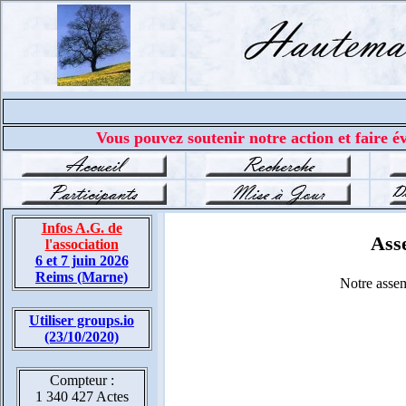
Vous pouvez soutenir notre action et faire év
Infos A.G. de
Asse
l'association
6 et 7 juin 2026
Reims (Marne)
Notre assem
Utiliser groups.io
(23/10/2020)
Compteur :
1 340 427 Actes