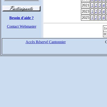
2021
1
2
3
4
2023
1
2
3
4
2025
1
2
3
4
Besoin d'aide ?
Contact Webmaster
1
0
Accès Réservé Cantonnier
C