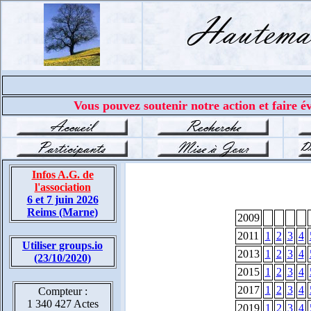
Vous pouvez soutenir notre action et faire év
Infos A.G. de
l'association
6 et 7 juin 2026
Reims (Marne)
2009
2011
1
2
3
4
Utiliser groups.io
2013
1
2
3
4
(23/10/2020)
2015
1
2
3
4
2017
1
2
3
4
Compteur :
1 340 427 Actes
2019
1
2
3
4