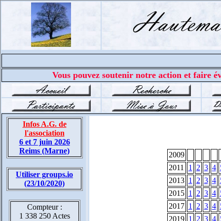
Vous pouvez soutenir notre action et faire év
Infos A.G. de
l'association
6 et 7 juin 2026
Reims (Marne)
2009
2011
1
2
3
4
Utiliser groups.io
2013
1
2
3
4
(23/10/2020)
2015
1
2
3
4
2017
1
2
3
4
Compteur :
1 338 250 Actes
2019
1
2
3
4